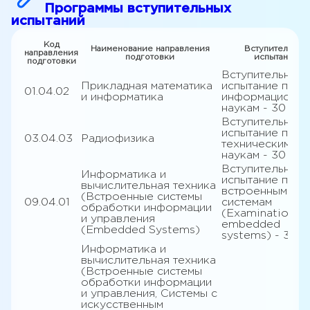
Программы вступительных
испытаний
Код
Наименование направления
Вступительные
направления
подготовки
испытания
подготовки
Вступительное
Прикладная математика
испытание по
01.04.02
и информатика
информационн
наукам - 30
Вступительное
испытание по
03.04.03
Радиофизика
техническим
наукам - 30
Вступительное
Информатика и
испытание по
вычислительная техника
встроенным
(Встроенные системы
09.04.01
системам
обработки информации
(Examination in
и управления
embedded
(Embedded Systems)
systems) - 30
Информатика и
вычислительная техника
(Встроенные системы
обработки информации
и управления, Системы с
искусственным