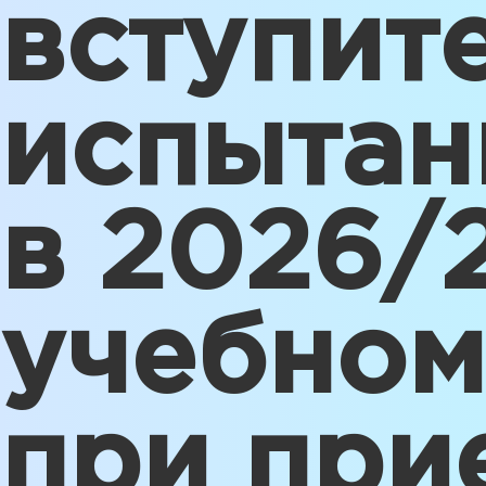
вступит
испытан
в 2026/
учебном
при при