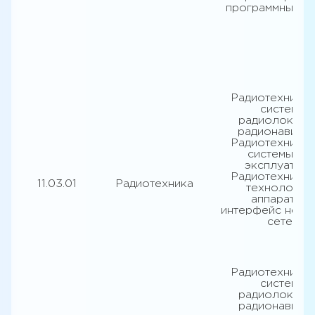
программных с
Радиотехниче
системы
радиолокаци
радионавигац
Радиотехниче
системы и и
эксплуатаци
Радиотехниче
11.03.01
Радиотехника
технологии 
аппаратный
интерфейс нейр
сетей
Радиотехниче
системы
радиолокаци
радионавигац