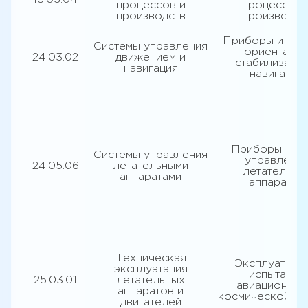
процессов и
процессов 
производств
производст
Приборы и сис
Системы управления
ориентации
24.03.02
движением и
стабилизации
навигация
навигации
Приборы сис
Системы управления
управлени
24.05.06
летательными
летательны
аппаратами
аппаратов
Техническая
Эксплуатация
эксплуатация
испытания
25.03.01
летательных
авиационной
аппаратов и
космической те
двигателей