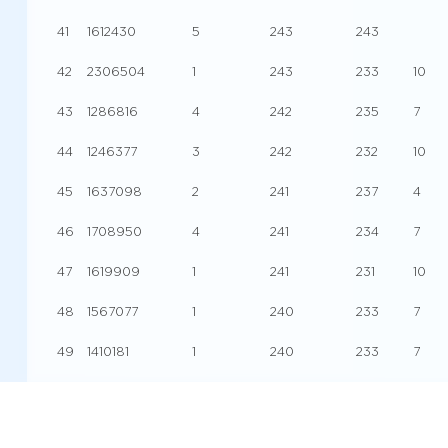
41
1612430
5
243
243
42
2306504
1
243
233
10
43
1286816
4
242
235
7
44
1246377
3
242
232
10
45
1637098
2
241
237
4
46
1708950
4
241
234
7
47
1619909
1
241
231
10
48
1567077
1
240
233
7
49
1410181
1
240
233
7
50
2389075
3
240
230
10
51
2263438
3
239
239