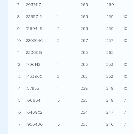
7
2037417
4
269
269
8
2365742
1
269
259
10
9
1569449
2
269
259
10
10
2202046
2
267
257
10
11
2306015
4
265
265
12
1796142
1
263
253
10
13
1433860
2
262
252
10
14
1579351
1
258
248
10
15
1066641
3
255
248
7
16
1646902
1
254
247
7
17
1956406
5
253
246
7