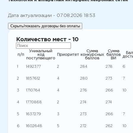
технологии и аппаратный интерфейс нейронных сетей
Дата актуализации - 07.08.2026 18:53
Скрыть/показать договоры без оплаты
Количество мест - 10
Уникальный
Сумма
Сумма
Бал
п/п
код
Приоритет
конкурсных
баллов
дост
поступающего
баллов
ВИ
1
1492377
2
284
278
6
2
1857612
4
280
273
7
3
1710764
4
276
266
10
4
1770868
2
274
274
5
1637279
3
273
266
7
6
1602648
5
272
262
10